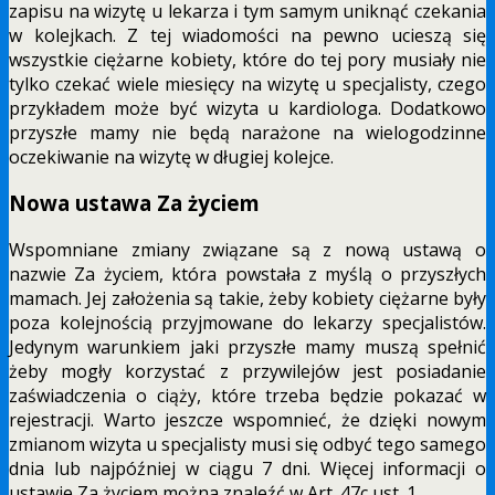
zapisu na wizytę u lekarza i tym samym uniknąć czekania
w kolejkach. Z tej wiadomości na pewno ucieszą się
wszystkie ciężarne kobiety, które do tej pory musiały nie
tylko czekać wiele miesięcy na wizytę u specjalisty, czego
przykładem może być wizyta u kardiologa. Dodatkowo
przyszłe mamy nie będą narażone na wielogodzinne
oczekiwanie na wizytę w długiej kolejce.
Nowa ustawa Za życiem
Wspomniane zmiany związane są z nową ustawą o
nazwie Za życiem, która powstała z myślą o przyszłych
mamach. Jej założenia są takie, żeby kobiety ciężarne były
poza kolejnością przyjmowane do lekarzy specjalistów.
Jedynym warunkiem jaki przyszłe mamy muszą spełnić
żeby mogły korzystać z przywilejów jest posiadanie
zaświadczenia o ciąży, które trzeba będzie pokazać w
rejestracji. Warto jeszcze wspomnieć, że dzięki nowym
zmianom wizyta u specjalisty musi się odbyć tego samego
dnia lub najpóźniej w ciągu 7 dni. Więcej informacji o
ustawie Za życiem można znaleźć w Art. 47c ust. 1.