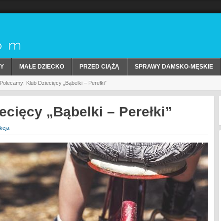
Y
MAŁE DZIECKO
PRZED CIĄŻĄ
SPRAWY DAMSKO-MĘSKIE
Polecamy: Klub Dziecięcy „Bąbelki – Perełki”
ecięcy „Bąbelki – Perełki”
kcja