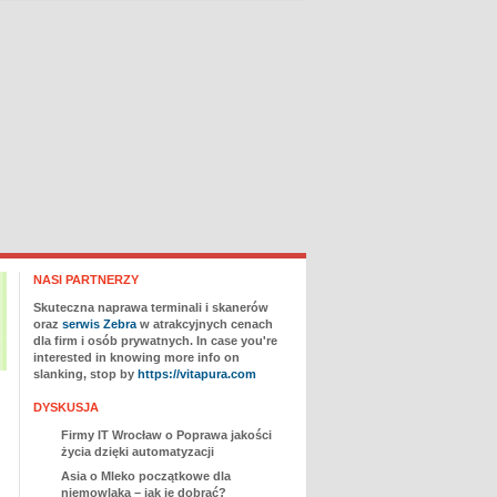
NASI PARTNERZY
Skuteczna naprawa terminali i skanerów
oraz
serwis Zebra
w atrakcyjnych cenach
dla firm i osób prywatnych. In case you're
interested in knowing more info on
slanking, stop by
https://vitapura.com
DYSKUSJA
Firmy IT Wrocław
o
Poprawa jakości
życia dzięki automatyzacji
Asia
o
Mleko początkowe dla
niemowlaka – jak je dobrać?