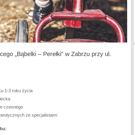
ego „Bąbelki – Perełki” w Zabrzu przy ul.
u 1-3 roku życia
iecka
ie czesnego
apeutycznych ze specjalistami
ubu: