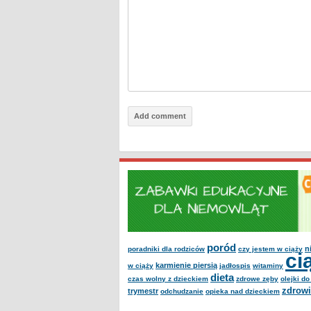
poród
n
poradniki dla rodziców
czy jestem w ciąży
ci
karmienie piersią
w ciąży
jadłospis
witaminy
dieta
czas wolny z dzieckiem
zdrowe zęby
olejki d
zdrowi
trymestr
odchudzanie
opieka nad dzieckiem