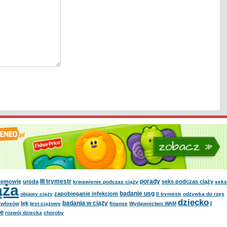
III trymestr
porady
iemowlę
uroda
seks podczas ciąży
krwawienie podczas ciąży
seks
ąża
badanie usg
zapobieganie infekcjom
objawy ciąży
II trymestr
odżywka do rzęs
dziecko
badania w ciąży
lęk
I
o włosów
test ciążowy
finanse
Wydawnictwo WAM
e
rozwój dziecka
choroby