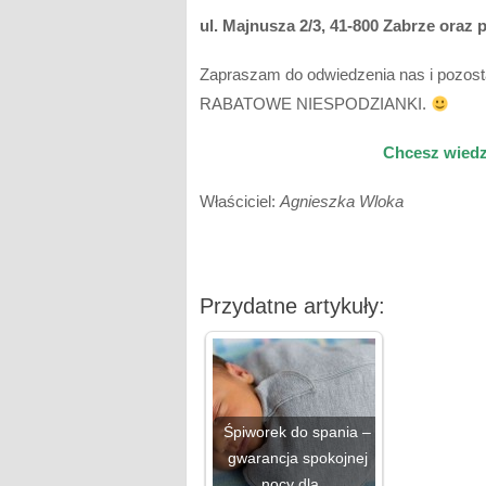
ul. Majnusza 2/3, 41-800 Zabrze ora
Zapraszam do odwiedzenia nas i poz
RABATOWE NIESPODZIANKI.
Chcesz wiedzi
Właściciel:
Agnieszka Wloka
Przydatne artykuły:
Śpiworek do spania –
gwarancja spokojnej
nocy dla…