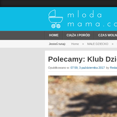
HOME
CIĄŻA I PORÓD
CZAS WOLN
Jesteś tutaj:
Home
»
MAŁE DZIECKO
»
Polecamy: Klub Dzi
Opublikowano w:
07:59, 3 października 2017
by
Reda