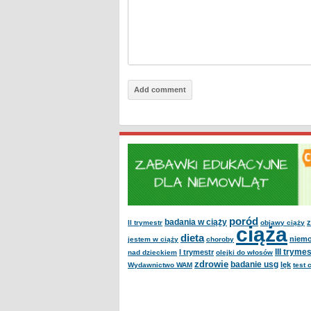
poród
badania w ciąży
z
II trymestr
objawy ciąży
ciąża
dieta
niem
jestem w ciąży
choroby
III trymes
I trymestr
nad dzieckiem
olejki do włosów
zdrowie
badanie usg
lęk
Wydawnictwo WAM
test 