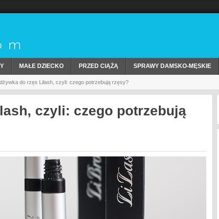
Y
MAŁE DZIECKO
PRZED CIĄŻĄ
SPRAWY DAMSKO-MĘSKIE
żywka do rzęs Lilash, czyli: czego potrzebują rzęsy?
ash, czyli: czego potrzebują