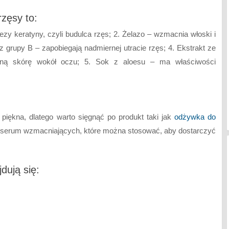
rzęsy to:
ezy keratyny, czyli budulca rzęs; 2. Żelazo – wzmacnia włoski i
z grupy B – zapobiegają nadmiernej utracie rzęs; 4. Ekstrakt ze
likatną skórę wokół oczu; 5. Sok z aloesu – ma właściwości
piękna, dlatego warto sięgnąć po produkt taki jak
odżywka do
ch serum wzmacniających, które można stosować, aby dostarczyć
.
dują się: