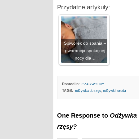
Przydatne artykuły:
Śpiworek do spania –
gwarancja spokojnej
nocy dla…
Posted in:
CZAS WOLNY
TAGS:
odżywka do rzęs
,
odżywki
,
uroda
One Response to
Odżywka d
rzęsy?