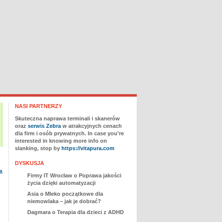
NASI PARTNERZY
Skuteczna naprawa terminali i skanerów
oraz
serwis Zebra
w atrakcyjnych cenach
dla firm i osób prywatnych. In case you're
interested in knowing more info on
slanking, stop by
https://vitapura.com
DYSKUSJA
a
Firmy IT Wrocław
o
Poprawa jakości
życia dzięki automatyzacji
Asia
o
Mleko początkowe dla
niemowlaka – jak je dobrać?
Dagmara
o
Terapia dla dzieci z ADHD