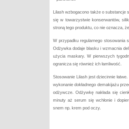
Lilash wzbogacono także o substancje st
się w towarzystwie konserwantów, sili
stroną tego produktu, co nie oznacza, że
W przypadku regularnego stosowania s
Odżywka dodaje blasku i wzmacnia delik
użycia maskary. W pierwszych tygodni
ogranicza się również ich łamliwość.
Stosowanie Lilash jest dziecinnie łatwe.
wykonanie dokładnego demakijażu przed 
odżywcze. Odżywkę nakłada się cienk
minuty aż serum się wchłonie i dopie
snem np. krem pod oczy.