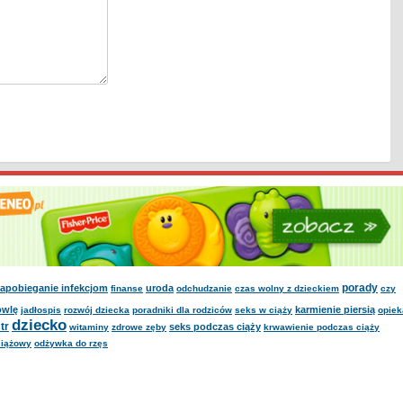
porady
apobieganie infekcjom
uroda
finanse
odchudzanie
czas wolny z dzieckiem
czy
owlę
karmienie piersią
jadłospis
rozwój dziecka
poradniki dla rodziców
seks w ciąży
opiek
dziecko
tr
seks podczas ciąży
witaminy
zdrowe zęby
krwawienie podczas ciąży
ciążowy
odżywka do rzęs