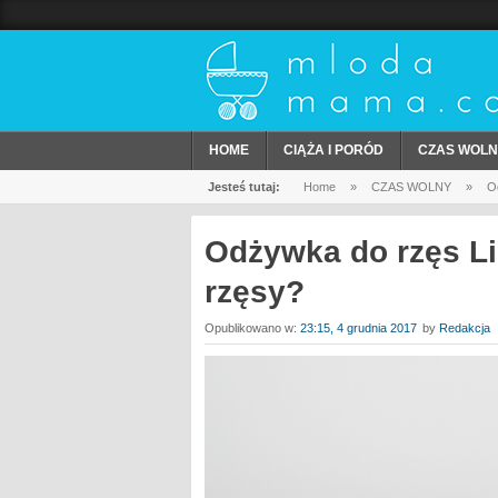
HOME
CIĄŻA I PORÓD
CZAS WOLN
Jesteś tutaj:
Home
»
CZAS WOLNY
»
Od
Odżywka do rzęs Lil
rzęsy?
Opublikowano w:
23:15, 4 grudnia 2017
by
Redakcja